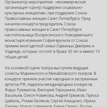
Организатор мероприятия - некоммерческая
организация «Центр поддержки социально-
культурных инициатив», при поддержке Союза
Православных женщин Санкт-Петербурга. Пред
началом концерта председатель Союза
православных женщин в Санкт-Петербурге
настоятельница Воскресенского Новодевичьего
монастыря игумения София вручила от Союза
премию многодетной семье Ларкиных Дмитрию и
Надежде, которые состоят в браке 30 лет и имеют 10
общих детей.
На основной сцене театра выступили ведущие
солисты Мариинского и Михайловского театров. В
концерте приняли участие народные и заслуженные
артисты РФ, лауреаты международных конкурсов:
Фарух Рузиматов, Виктория Терешкина, Иван
Васильев, Олеся Новикова, Андрей Ермаков, Приска
Цайзель, Роман Беляков, Сергей Алещенко, Ирина
Перрен, Марат Шемиунов, Елена Свинко, Руслан